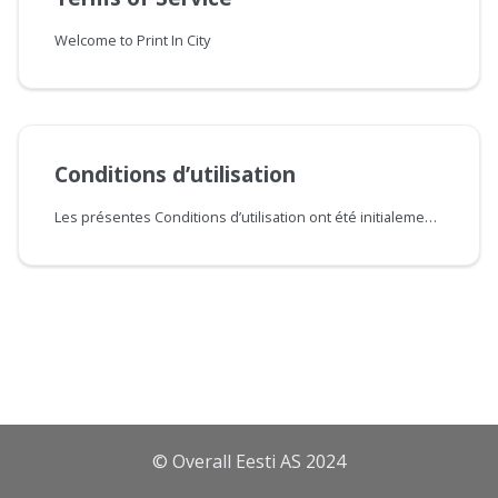
Welcome to Print In City
Conditions d’utilisation
Les présentes Conditions d’utilisation ont été initialement rédigées en langue anglaise. Les deux versions linguistiques font également foi ; toutefois, en cas de divergence ou de contradiction entre les versions, la version anglaise prévaut.
© Overall Eesti AS 2024