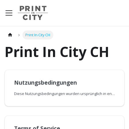
Print In City CH
Print In City CH
Nutzungsbedingungen
Diese Nutzungsbedingungen wurden ursprünglich in englischer Sprache abgefasst. Beide Sprachfassungen sind gleichermassen verbindlich; im Falle von Abweichungen oder Widersprüchen zwischen den Fassungen ist jedoch die englische Fassung massgebend.
Terms of Service