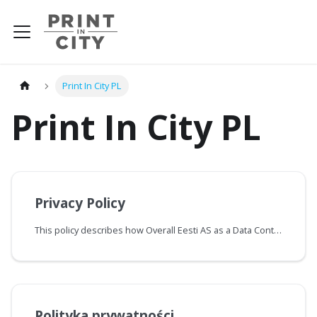
Print In City PL
Print In City PL
Privacy Policy
This policy describes how Overall Eesti AS as a Data Controller as described in Article 4-7 of the GDPR (hereinafter "Controller" or "Overall") collects, uses, distributes and protects the personal information of users registered for the service ("Registered" or "Customer") on the Print In City website and when using the Print In City service (collectively "PiC Service" or "Service").
Polityka prywatności