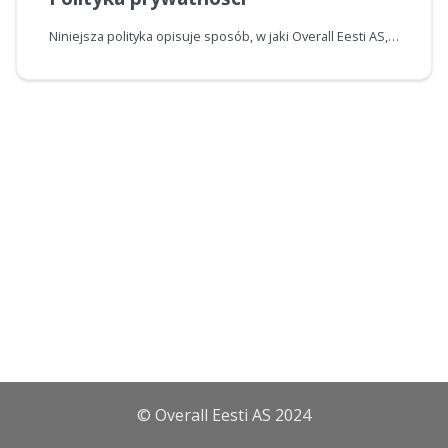
Niniejsza polityka opisuje sposób, w jaki Overall Eesti AS, jako administrator danych zgodnie z artykułami 4-7 RODO (dalej "Administrator" lub "Overall Eesti AS"), gromadzi, wykorzystuje, udostępnia i chroni dane osobowe użytkowników zarejestrowanych w usłudze ("Zarejestrowany" lub "Klient") na stronie internetowej Print in City oraz podczas korzystania z usługi Print in City (łącznie "Usługa PiC" lub "Usługa").
© Overall Eesti AS 2024